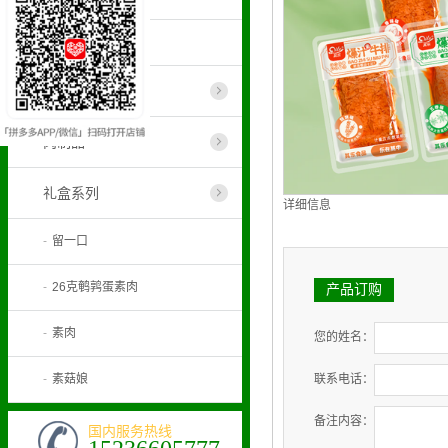
-
素肉系列
蛋制品
肉制品
礼盒系列
详细信息
-
留一口
-
26克鹌鹑蛋素肉
产品订购
-
素肉
您的姓名：
-
素菇娘
联系电话：
备注内容：
国内服务热线