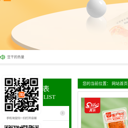
豆干的热量
剖析休闲食品豆干的营养价值
热烈祝贺ok138cn太阳集团被河南省工商系统评为“守合同，重信用”先进企业
热烈祝贺ok138cn太阳集团荣登新乡市2017年度第二季度诚信“红榜”
您的当前位置：
网站首页
产品列表
PRODUCT LIST
豆制品
-
豆干系列